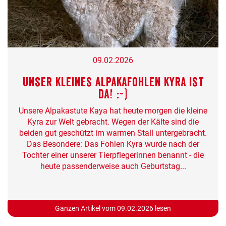
09.02.2026
Unser kleines Alpakafohlen Kyra ist
da! :-)
Unsere Alpakastute Kaya hat heute morgen die kleine
Kyra zur Welt gebracht. Wegen der Kälte sind die
beiden gut geschützt im warmen Stall untergebracht.
Das Besondere: Das Fohlen Kyra wurde nach der
Tochter einer unserer Tierpflegerinnen benannt - die
heute passenderweise auch Geburtstag...
Ganzen Artikel vom 09.02.2026 lesen