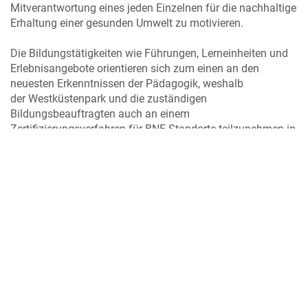
Mitverantwortung eines jeden Einzelnen für die nachhaltige
Erhaltung einer gesunden Umwelt zu motivieren.
Die Bildungstätigkeiten wie Führungen, Lerneinheiten und
Erlebnisangebote orientieren sich zum einen an den
neuesten Erkenntnissen der Pädagogik, weshalb
der Westküstenpark und die zuständigen
Bildungsbeauftragten auch an einem
Zertifizierungsverfahren für BNE-Standorte teilzunehmen in
der Lage sind,
zum anderen aber auch an den Erwartungen der
Besucher*innen und damit auch der Lehrkräfte der den
Park besuchenden Schulklassen. Deren Erwartungen
wiederum werden im persönlichen Gespräch mit den
Besucher*innen respektive den verantwortlichen Lehrkäften
beziehungsweise Betreuern der Gruppen erörtert. Der
Vorsatz, stets transparent, fachlich korrekt und dem
aktuellen wissenschaftlichen Stand entsprechend zu
lehren, ist oberstes Gebot für unsere Bildungs-beauftragten.
Dies wird durch Kooperationen mit verwandten Anlagen