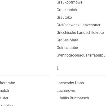
Graukopfmöwe
Graukranich
Grautoko
Greifschwanz-Lanzenotter
Griechische Landschildkröte
Großes Mara
Guineataube
Gymnogeophagus terrapurpu
L
nhornrabe
Lachender Hans
olch
Lachmöwe
äufer
Lifalilis Buntbarsch
kranich