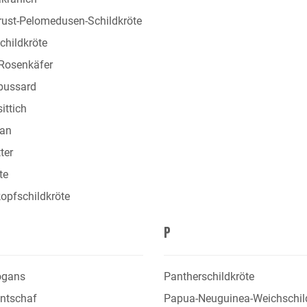
rust-Pelomedusen-Schildkröte
childkröte
Rosenkäfer
bussard
ittich
an
ter
te
opfschildkröte
P
ogans
Pantherschildkröte
ntschaf
Papua-Neuguinea-Weichschil