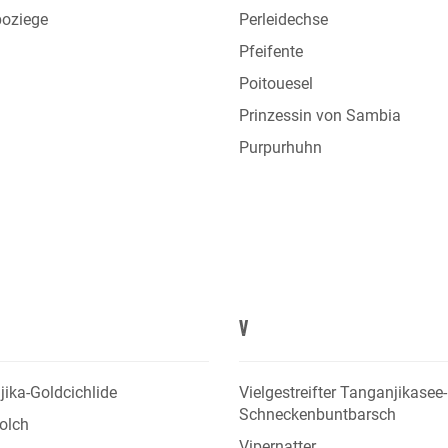
oziege
Perleidechse
Pfeifente
Poitouesel
Prinzessin von Sambia
Purpurhuhn
V
ika-Goldcichlide
Vielgestreifter Tanganjikasee-
Schneckenbuntbarsch
olch
Vipernatter