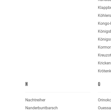
Klappb
Köhlers
Kongo-
Königs
Königss
Kormor
Kreuzot
Kricken
Krötenk
N
O
Nachtreiher
Orinok
Nanderbuntbarsch
Ouessa