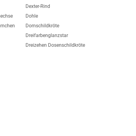
Dexter-Rind
zechse
Dohle
örnchen
Dornschildkröte
Dreifarbenglanzstar
Dreizehen Dosenschildkröte