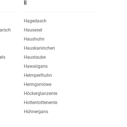
H
Hagedasch
arsch
Hausesel
Haushuhn
Hauskaninchen
els
Haustaube
Hawaiigans
Helmperlhuhn
Heringsmöwe
Höckerglanzente
Hottentottenente
Hühnergans