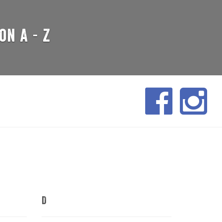
n A - Z
D