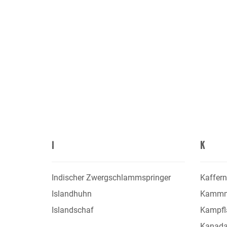
I
K
Indischer Zwergschlammspringer
Kaffer
Islandhuhn
Kammm
Islandschaf
Kampfl
Kanada