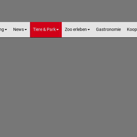
ng
News
Tiere & Park
Zoo erleben
Gastronomie
Koop