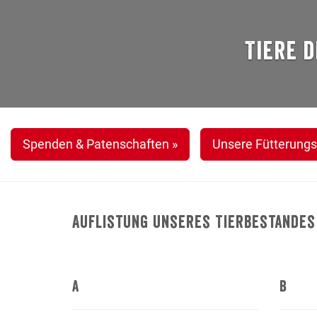
Tiere 
Spenden & Patenschaften »
Unsere Fütterungs
Auflistung unseres Tierbestandes 
A
B