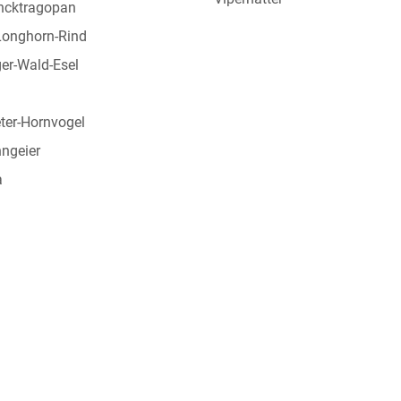
cktragopan
Longhorn-Rind
er-Wald-Esel
ter-Hornvogel
ngeier
a