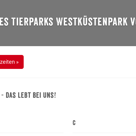
des Tierparks Westküstenpark vo
zeiten »
- das lebt bei uns!
C