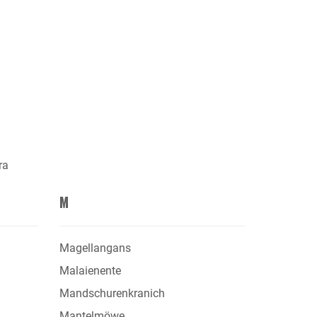
ra
M
Magellangans
Malaienente
Mandschurenkranich
Mantelmöwe