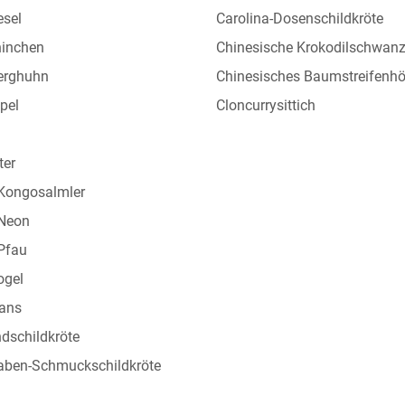
esel
Carolina-Dosenschildkröte
ninchen
Chinesische Krokodilschwan
erghuhn
Chinesisches Baumstreifenh
pel
Cloncurrysittich
ter
 Kongosalmler
 Neon
Pfau
ogel
ans
ndschildkröte
aben-Schmuckschildkröte