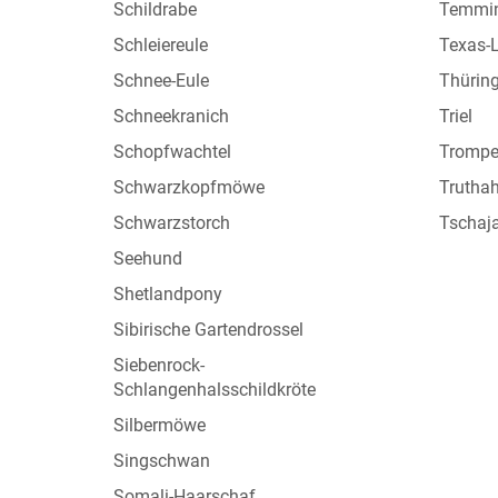
Schildrabe
Temmin
Schleiereule
Texas-
Schnee-Eule
Thüring
Schneekranich
Triel
Schopfwachtel
Trompe
Schwarzkopfmöwe
Truthah
Schwarzstorch
Tschaj
Seehund
Shetlandpony
Sibirische Gartendrossel
Siebenrock-
Schlangenhalsschildkröte
Silbermöwe
Singschwan
Somali-Haarschaf