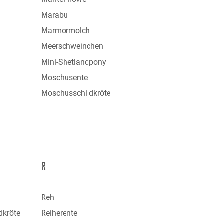
Marabu
Marmormolch
Meerschweinchen
Mini-Shetlandpony
Moschusente
Moschusschildkröte
R
Reh
dkröte
Reiherente