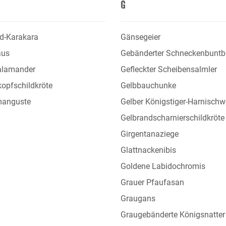
G
d-Karakara
Gänsegeier
aus
Gebänderter Schneckenbuntb
alamander
Gefleckter Scheibensalmler
opfschildkröte
Gelbbauchunke
anguste
Gelber Königstiger-Harnischw
Gelbrandscharnierschildkröte
Girgentanaziege
Glattnackenibis
Goldene Labidochromis
Grauer Pfaufasan
Graugans
Graugebänderte Königsnatter