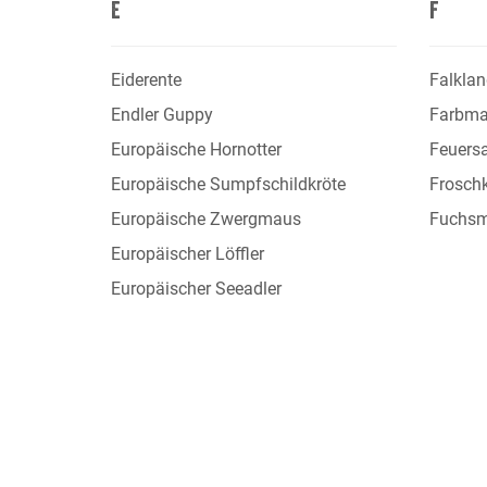
E
F
Eiderente
Falklan
Endler Guppy
Farbm
Europäische Hornotter
Feuers
Europäische Sumpfschildkröte
Froschk
Europäische Zwergmaus
Fuchsm
Europäischer Löffler
Europäischer Seeadler