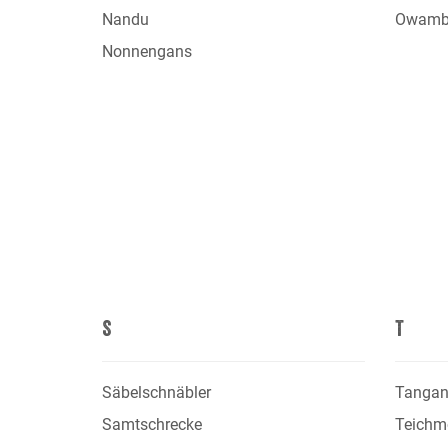
Nandu
Owamb
Nonnengans
S
T
Säbelschnäbler
Tanganj
Samtschrecke
Teichm