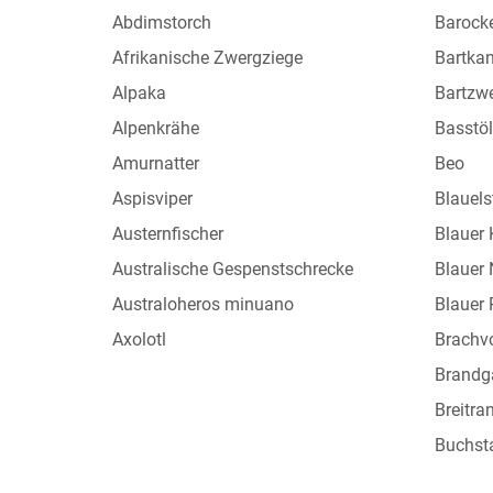
Abdimstorch
Barock
Afrikanische Zwergziege
Bartka
Alpaka
Bartzw
Alpenkrähe
Basstöl
Amurnatter
Beo
Aspisviper
Blauels
Austernfischer
Blauer
Australische Gespenstschrecke
Blauer
Australoheros minuano
Blauer 
Axolotl
Brachv
Brandg
Breitra
Buchst