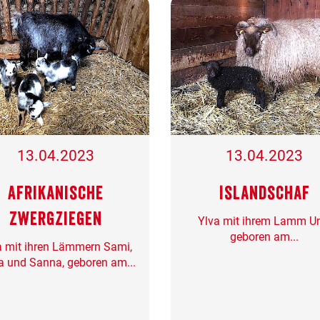
13.04.2023
13.04.2023
Afrikanische
Islandschaf
Zwergziegen
Ylva mit ihrem Lamm U
geboren am...
a mit ihren Lämmern Sami,
la und Sanna, geboren am...