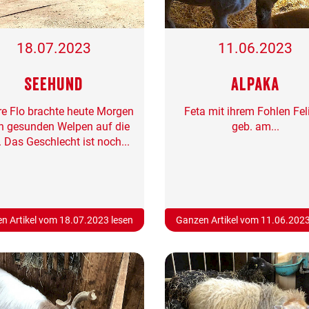
18.07.2023
11.06.2023
Seehund
Alpaka
e Flo brachte heute Morgen
Feta mit ihrem Fohlen Feli
n gesunden Welpen auf die
geb. am...
. Das Geschlecht ist noch...
n Artikel vom 18.07.2023 lesen
Ganzen Artikel vom 11.06.2023