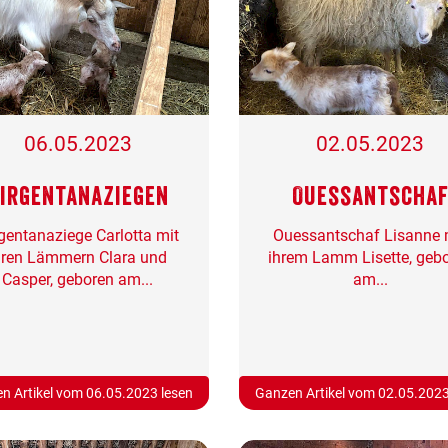
06.05.2023
02.05.2023
irgentanaziegen
Ouessantscha
gentanaziege Carlotta mit
Ouessantschaf Lisanne 
hren Lämmern Clara und
ihrem Lamm Lisette, geb
Casper, geboren am...
am...
n Artikel vom 06.05.2023 lesen
Ganzen Artikel vom 02.05.2023