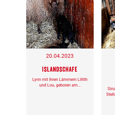
20.04.2023
Islandschafe
Lynn mit ihren Lämmern Lillith
und Lou, geboren am...
Sin
Stel