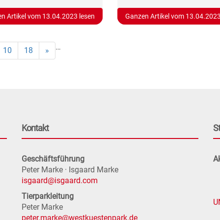
n Artikel vom 13.04.2023 lesen
Ganzen Artikel vom 13.04.2023
…
10
18
»
Kontakt
S
Geschäftsführung
Ak
Peter Marke · Isgaard Marke
isgaard@isgaard.com
Tierparkleitung
U
Peter Marke
peter.marke@westkuestenpark.de