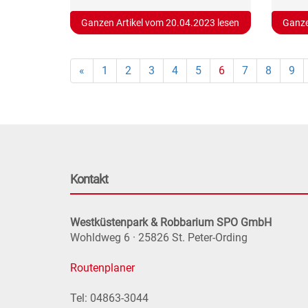
Ganzen Artikel vom 20.04.2023 lesen
Ganze
«
1
2
3
4
5
6
7
8
9
Kontakt
Westküstenpark & Robbarium SPO GmbH
Wohldweg 6 · 25826 St. Peter-Ording
Routenplaner
Tel: 04863-3044