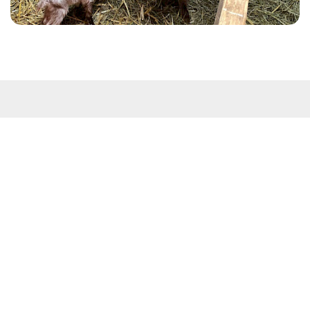
Kontakt
Westküstenpark & Robbarium SPO GmbH
Wohldweg 6 · 25826 St. Peter-Ording
Routenplaner
Tel: 04863-3044
E-Mail:
info@westkuestenpark.de