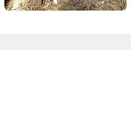
Kontakt
Westküstenpark & Robbarium SPO GmbH
Wohldweg 6 · 25826 St. Peter-Ording
Routenplaner
Tel: 04863-3044
E-Mail:
info@westkuestenpark.de