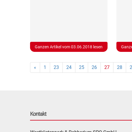
Ganzen Artikel vom 03.06.2018 lesen
Ganze
«
1
23
24
25
26
27
28
Kontakt