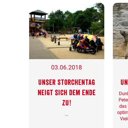
03.06.2018
Unser Storchentag
Un
neigt sich dem Ende
Dunk
Pete
zu!
das 
optim
...
Vie