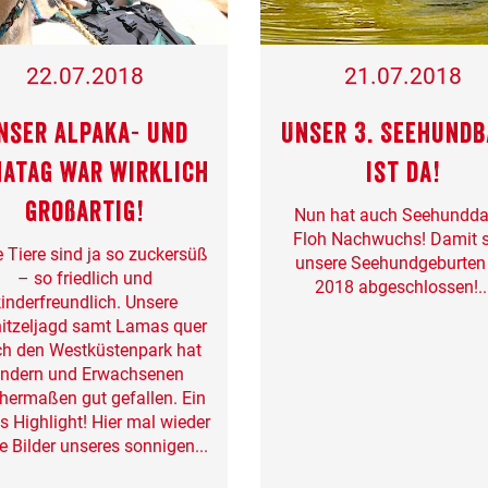
22.07.2018
21.07.2018
nser Alpaka- und
Unser 3. Seehund
atag war wirklich
ist da!
großartig!
Nun hat auch Seehundd
Floh Nachwuchs! Damit 
 Tiere sind ja so zuckersüß
unsere Seehundgeburten 
– so friedlich und
2018 abgeschlossen!..
inderfreundlich. Unsere
itzeljagd samt Lamas quer
ch den Westküstenpark hat
indern und Erwachsenen
chermaßen gut gefallen. Ein
s Highlight! Hier mal wieder
e Bilder unseres sonnigen...