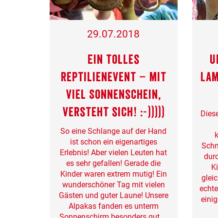
29.07.2018
Ein tolles
U
Reptilienevent – mit
Lam
viel Sonnenschein,
versteht sich! :-)))))
Diese
So eine Schlange auf der Hand
k
ist schon ein eigenartiges
Schn
Erlebnis! Aber vielen Leuten hat
dur
es sehr gefallen! Gerade die
K
Kinder waren extrem mutig! Ein
glei
wunderschöner Tag mit vielen
echte
Gästen und guter Laune! Unsere
einig
Alpakas fanden es unterm
Sonnenschirm besonders gut....