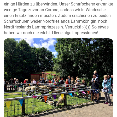
einige Hürden zu überwinden. Unser Schafscherer erkrankte
wenige Tage zuvor an Corona, sodass wir in Windeseile
einen Ersatz finden mussten. Zudem erschienen zu beiden
Schafschuren weder Nordfrieslands Lammkönigin, noch
Nordfrieslands Lammprinzessin. Verrückt! :-)))) So etwas
haben wir noch nie erlebt. Hier einige Impressionen!