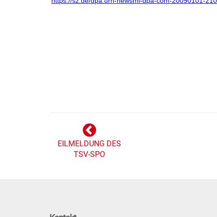
https://sz.de/dpa.urn-newsml-dpa-com-20090101-21
EILMELDUNG DES
TSV-SPO