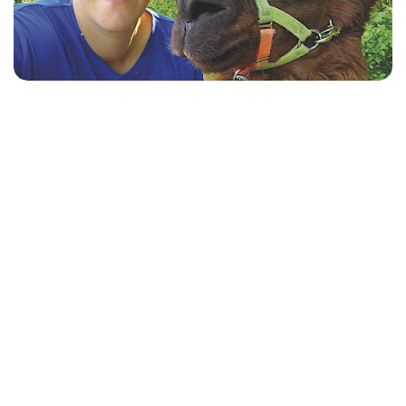
2. Robbentag am 04. August!
Zurück zur Übersicht
12. August · SPO funkelt Lichterträume im Tierpark