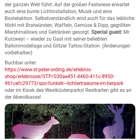
der ganzen Welt führt. Auf der großen Festwiese erwartet
euch eine bunte Lichtinstallation, Musik und eine
Bastelaktion. Selbstverständlich wird auch für das leibliche
Wohl mit Bratwürsten, Waffeln, Gemüse & Dipp, gegrillten
Marshmallows und Getränken gesorgt.
Special guest:
Mr.
Kurzweyl – wieder zu Gast mit seiner beliebten
Ballonmodellage und Glitzer Tattoo-Station.
(Änderungen
vorbehalten)
Buchbar unter:
https://www.st-peter-ording.de/erlebnis-
shop/erlebnisse/STP/030ae451-4460-411c-8950-
961cefc29773/spo-funkelt---lichtertraeume-im-tierpark
oder im Kiosk des Westküstenparks!
Restkarten gibt es an
der Abendkasse!