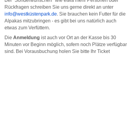
Bei "Sonderwünschen" wie etwa mehr Personen oder
Rückfragen schreiben Sie uns gerne direkt an unter
info@westküstenpark.de
. Sie brauchen kein Futter für die
Alpakas mitzubringen - es gibt bei uns natürlich auch
etwas zum Verfüttern.
Die
Anmeldung
ist auch vor Ort an der Kasse bis 30
Minuten vor Beginn möglich, sofern noch Plätze verfügbar
sind. Bei Vorausbuchung holen Sie bitte Ihr Ticket
spätestens 30 Minuten vor Tourbeginn an der Kasse ab,
anderenfalls verfallen die Plätze.
Bei
starkem Unwetter (z.B. extreme Hitze, Starkregen, Sturm
oder Gewitter),
das das Tierwohl gefährden würde, kann die
Wanderung kurzfristig ausfallen. Wir bitten dafür um
Verständnis. Den Beitrag für die Wanderung (nicht aber den
Eintritt) erstatten wir in dem Fall natürlich zurück.