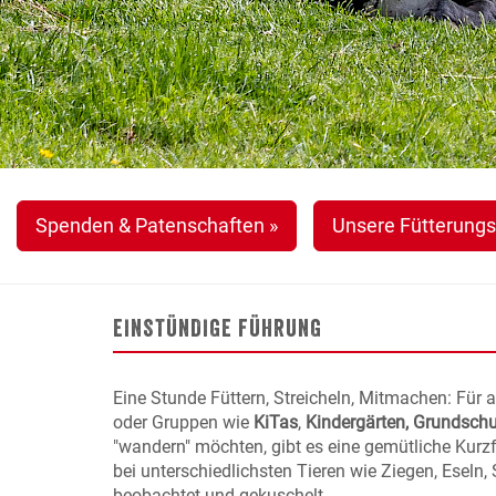
Spenden & Patenschaften »
Unsere Fütterungs
EINSTÜNDIGE FÜHRUNG
Eine Stunde Füttern, Streicheln, Mitmachen: Für al
oder Gruppen wie
KiTas
,
Kindergärten, Grundsch
"wandern" möchten, gibt es eine gemütliche Kurz
bei unterschiedlichsten Tieren wie Ziegen, Eseln,
beobachtet und gekuschelt.