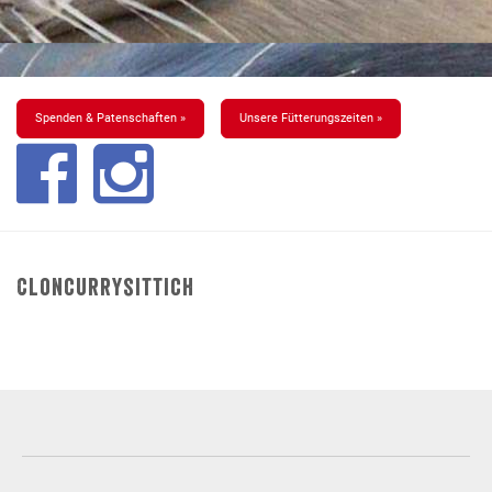
Spenden & Patenschaften »
Unsere Fütterungszeiten »
Cloncurrysittich