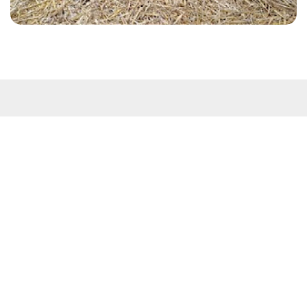
Kontakt
Westküstenpark & Robbarium SPO GmbH
Wohldweg 6 · 25826 St. Peter-Ording
Routenplaner
Tel: 04863-3044
E-Mail:
info@westkuestenpark.de