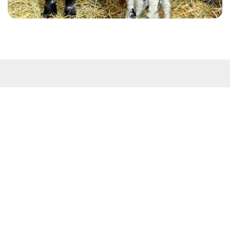
Kontakt
Westküstenpark & Robbarium SPO GmbH
Wohldweg 6 · 25826 St. Peter-Ording
Routenplaner
Tel: 04863-3044
E-Mail:
info@westkuestenpark.de