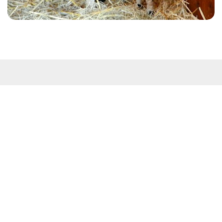
Kontakt
Westküstenpark & Robbarium SPO GmbH
Wohldweg 6 · 25826 St. Peter-Ording
Routenplaner
Tel: 04863-3044
E-Mail:
info@westkuestenpark.de