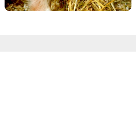
Kontakt
Westküstenpark & Robbarium SPO GmbH
Wohldweg 6 · 25826 St. Peter-Ording
Routenplaner
Tel: 04863-3044
E-Mail:
info@westkuestenpark.de