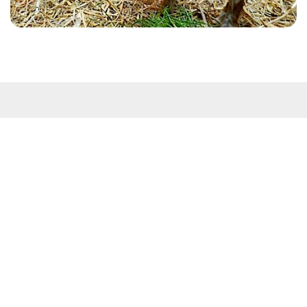
Kontakt
Westküstenpark & Robbarium SPO GmbH
Wohldweg 6 · 25826 St. Peter-Ording
Routenplaner
Tel: 04863-3044
E-Mail:
info@westkuestenpark.de