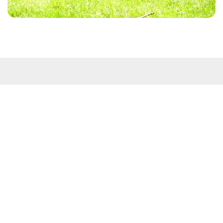
Kontakt
Westküstenpark & Robbarium SPO GmbH
Wohldweg 6 · 25826 St. Peter-Ording
Routenplaner
Tel: 04863-3044
E-Mail:
info@westkuestenpark.de