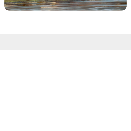
Kontakt
Westküstenpark & Robbarium SPO GmbH
Wohldweg 6 · 25826 St. Peter-Ording
Routenplaner
Tel: 04863-3044
E-Mail:
info@westkuestenpark.de