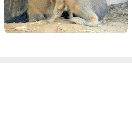
Kontakt
Westküstenpark & Robbarium SPO GmbH
Wohldweg 6 · 25826 St. Peter-Ording
Routenplaner