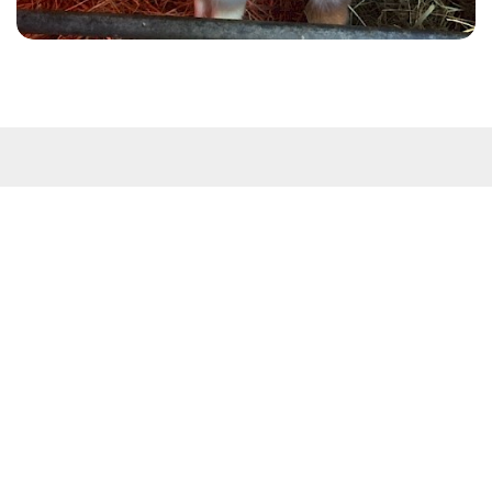
Kontakt
Westküstenpark & Robbarium SPO GmbH
Wohldweg 6 · 25826 St. Peter-Ording
Routenplaner
Tel: 04863-3044
E-Mail:
info@westkuestenpark.de