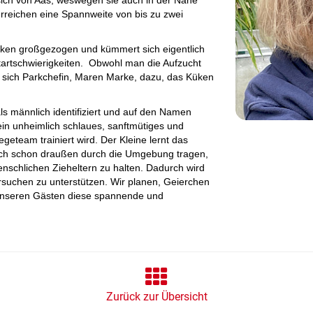
ich von Aas, weswegen sie auch in der Nähe
erreichen eine Spannweite von bis zu zwei
üken großgezogen und kümmert sich eigentlich
artschwierigkeiten. Obwohl man die Aufzucht
d sich Parkchefin, Maren Marke, dazu, das Küken
s männlich identifiziert und auf den Namen
t ein unheimlich schlaues, sanftmütiges und
geteam trainiert wird. Der Kleine lernt das
uch schon draußen durch die Umgebung tragen,
nschlichen Zieheltern zu halten. Dadurch wird
ersuchen zu unterstützen. Wir planen, Geierchen
unseren Gästen diese spannende und
Zurück zur Übersicht