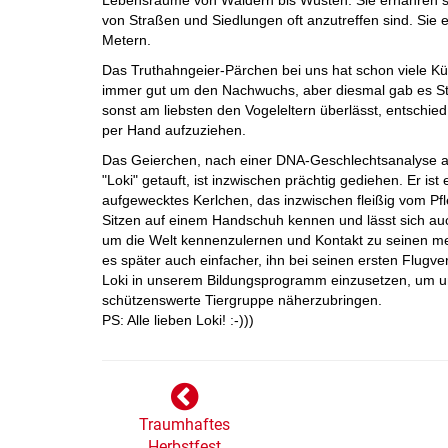
Lebensräume von Wäldern bis Wüsten. Sie ernähren s
von Straßen und Siedlungen oft anzutreffen sind. Sie 
Metern.
Das Truthahngeier-Pärchen bei uns hat schon viele K
immer gut um den Nachwuchs, aber diesmal gab es St
sonst am liebsten den Vogeleltern überlässt, entschie
per Hand aufzuziehen.
Das Geierchen, nach einer DNA-Geschlechtsanalyse al
"Loki" getauft, ist inzwischen prächtig gediehen. Er is
aufgewecktes Kerlchen, das inzwischen fleißig vom Pfle
Sitzen auf einem Handschuh kennen und lässt sich a
um die Welt kennenzulernen und Kontakt zu seinen me
es später auch einfacher, ihn bei seinen ersten Flugv
Loki in unserem Bildungsprogramm einzusetzen, um 
schützenswerte Tiergruppe näherzubringen.
PS: Alle lieben Loki! :-)))
Traumhaftes
Herbstfest