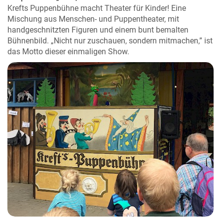
Krefts Puppenbühne macht Theater für Kinder! Eine
Mischung aus Menschen- und Puppentheater, mit
handgeschnitzten Figuren und einem bunt bemalten
Bühnenbild. „Nicht nur zuschauen, sondern mitmachen,” ist
das Motto dieser einmaligen Show.