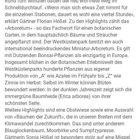
Rund fünf Minuten dauert der neu eröffnete Weg im
Schnelldurchlauf. «Wenn man sich etwas Zeit nimmt für
die einzelnen Stationen, dauert es wohl eine viertel Stunde»,
erklärt Gärtner Florian Hößel. Zu den Highlights zählt das
«Arboretum» - so das Fachwort für einen botanischen
Garten, in dem hauptsächlich Bäume und Sträucher
angepflanzt sind. Der Westküstenpark besitzt ein auch
international beeindruckendes Miniatur-Arboretum. Es gilt
mit Dutzenden Bonsai-Pflanzen als einzigartig in Europa.
Insgesamt blühen in der Botanischen Erlebniswelt des
Westküstenparks hunderte Pflanzen aus eigener
Produktion von „A“ wie Azalee im Frühjahr bis „Z“ wie
Zinnie im Herbst. Selbst im Winter können Blüten
bewundert werden: In der dunklen Jahreszeit zeigt sich die
immergrüne Baumheide (Erica arborea) von ihrer
schönsten Seite.
Weitere Highlights sind eine Obstwiese sowie eine Auswahl
von «Bäumen der Zukunft», die in unseren Breiten mit dem
Klimawandel zurechtkommen. Das sind unter anderem
Blauglockenbaum, Moorbirke und Sumpfzypresse.
Gärtnerin Sonja Hößel ist besonders stolz auf eine Mispel