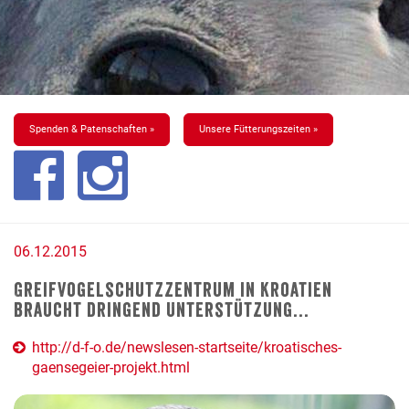
Spenden & Patenschaften »
Unsere Fütterungszeiten »
06.12.2015
Greifvogelschutzzentrum in Kroatien
braucht dringend Unterstützung...
http://d-f-o.de/newslesen-startseite/kroatisches-
gaensegeier-projekt.html