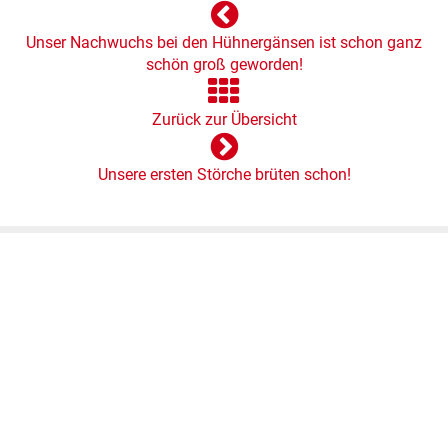
Unser Nachwuchs bei den Hühnergänsen ist schon ganz
schön groß geworden!
Zurück zur Übersicht
Unsere ersten Störche brüten schon!
Kontakt
Westküstenpark & Robbarium SPO GmbH
Wohldweg 6 · 25826 St. Peter-Ording
Routenplaner